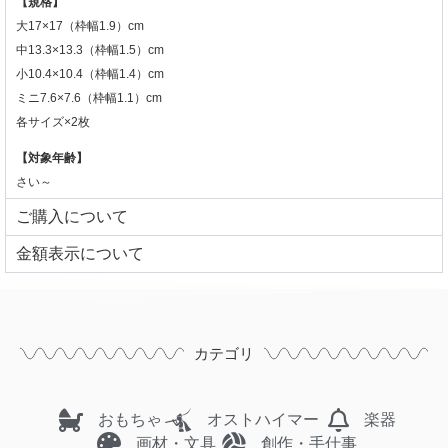
【規格】
大17×17（枠幅1.9）cm
中13.3×13.3（枠幅1.5）cm
小10.4×10.4（枠幅1.4）cm
ミニ7.6×7.6（枠幅1.1）cm
各サイズ×2枚
【対象年齢】
さい～
ご購入について
⾦額表⽰について
カテゴリ
おもちゃ
オストハイマー
楽器
画材・文具
創作・手仕事