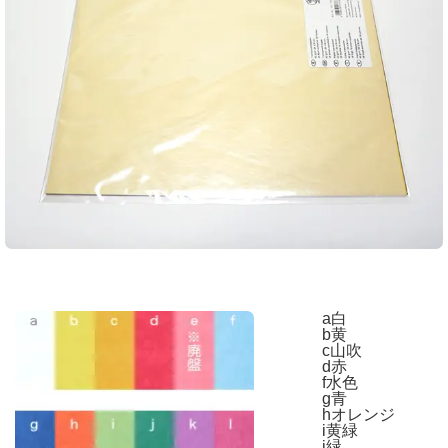
a白
b黄
c山吹
d赤
f水色
g青
hオレンジ
i黄緑
j緑