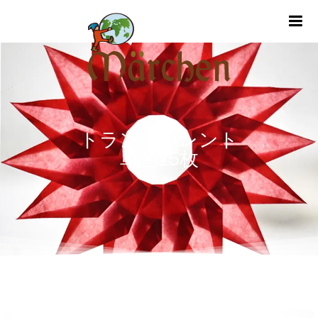
m
トランスパレント
単色25枚