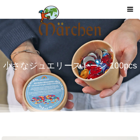
m
小さなジュエリーストーン 100pcs