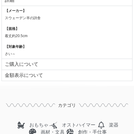
詳細
【メーカー】
スウェーデン羊の詩舎
【規格】
着丈約20.5cm
【対象年齢】
さい～
ご購入について
⾦額表⽰について
カテゴリ
おもちゃ
オストハイマー
楽器
画材・文具
創作・手仕事