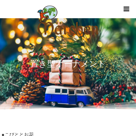
m
置き型オーナメント
●こびととお花