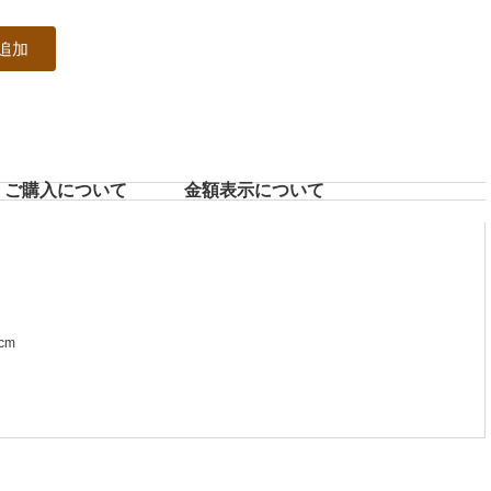
追加
ご購入について
⾦額表⽰について
cm