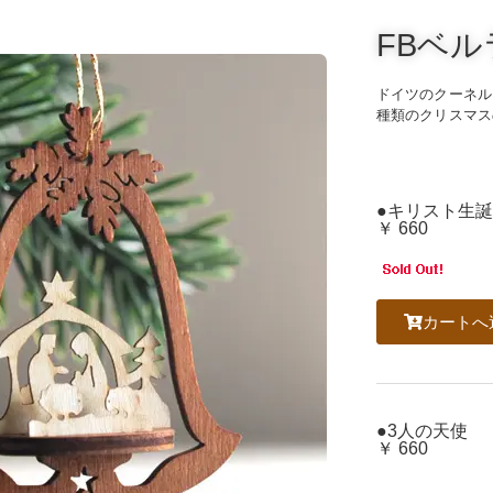
FBベ
ドイツのクーネル
種類のクリスマス
●キリスト生誕
￥ 660
カートへ
●3人の天使
￥ 660