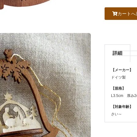
カートへ
詳細
【メーカー】
ドイツ製
【規格】
L3.5cm 厚み2
【対象年齢】
さい～