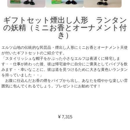
ギフトセット煙出し人形 ランタン
の妖精（ミニお香とオーナメント付
き）
エルツ山地の伝統的な民芸品・煙出し人形にミニお香とオーナメント天使
が付いたギフトセットのご紹介です。
「スタイリッシュな帽子をかぶった小さなエルフは夜遅くに帰宅しま
す・・仕事が終わった後、彼は帰宅途中に自分にご褒美としてパイプを飲
みます・・幸いなことに、彼は道を見つけるために大きな黄色いランタン
を持っていました・・」
お腹に仕込んだお香の煙をパイプから出し、あなたを穏やかな楽しい雰
囲気に包んでくれるでしょう。プレゼントにお勧めです！
¥
7,315