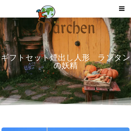
m
ギフトセット煙出し人形 ランタン
の妖精