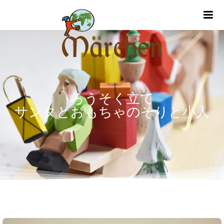
m
ろうそく立て
サンタとおもちゃのそりと小人