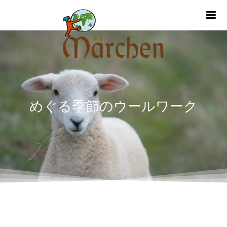
m
めぐる季節のウールワーク