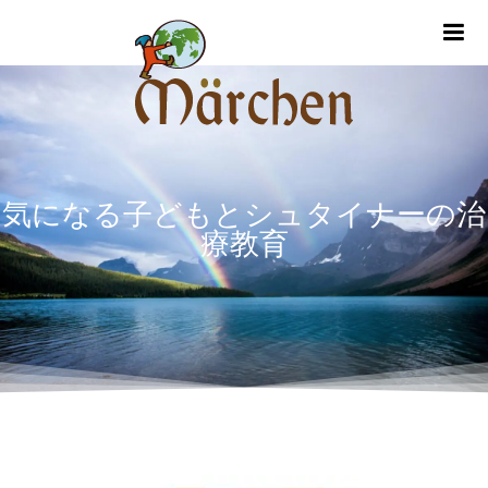
m
気になる子どもとシュタイナーの治
療教育