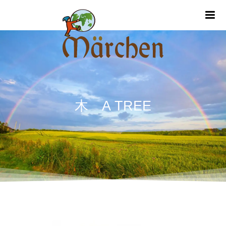
m
木 A TREE