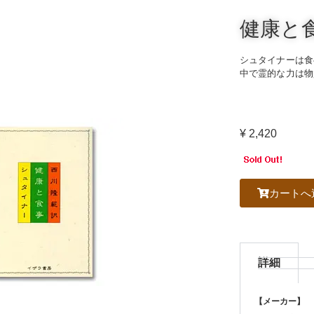
健康と
シュタイナーは食
中で霊的な力は物
¥
2,420
カートへ
詳細
【メーカー】