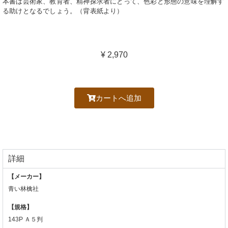
本書は芸術家、教育者、精神探求者にとって、色彩と形態の意味を理解す
る助けとなるでしょう。（背表紙より）
¥
2,970
カートへ追加
詳細
【メーカー】
青い林檎社
【規格】
143P Ａ５判