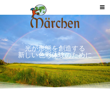
m
光が形態を創造する
新しい色彩体験のために