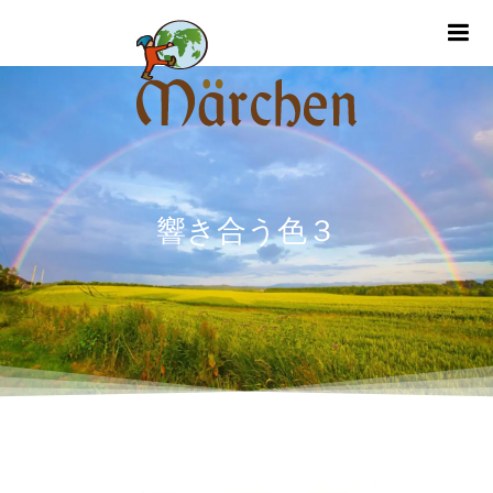
m
響き合う色３