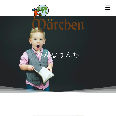
m
みんなうんち