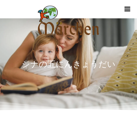
m
シナの五にんきょうだい