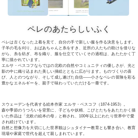
ペレのあたらしいふく
ペレは古くなった上着を見て、自分の手で新しい服を作る決意をします。
子羊の毛を刈り、おばあちゃんと糸をすき、近所の人たちの助けを借りな
がら、糸を紡ぎ、布を織り、服を仕立てていくその過程は、あたたかく丁
寧に描かれています。
エルサ・ベスコフならではの北欧の自然やコミュニティの優しさが、光と
影の中に織り込まれた美しい挿絵とともに広がります。ものづくりの喜
び、人とのつながり、そして成し遂げた自信――小さなペレの冒険を彩る
豊かなエネルギーを、親子で味わっていただける一冊です。
スウェーデンを代表する絵本作家 エルサ・ベスコフ（1874-1953）。
森や季節のうつろいを背景に、子どもや妖精、こびとたちをあたたかく描
いた作品は「北欧の絵本の母」と称され、100年以上にわたり世界中で愛
され続けています。
自然と想像力を大切にした世界観はシュタイナー教育とも響き合い、教育
現場や家庭で世代を超えて親しまれています。