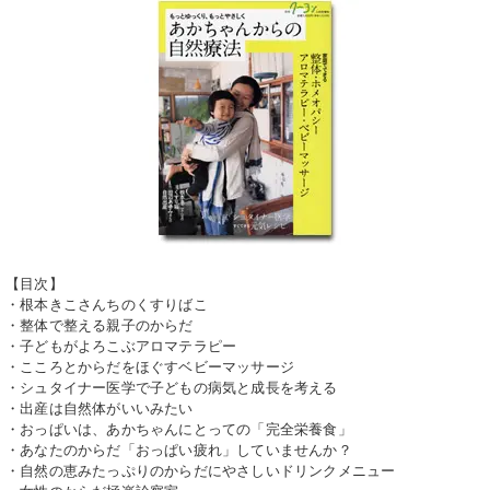
【目次】
・根本きこさんちのくすりばこ
・整体で整える親子のからだ
・
子どもがよろこぶアロマテラピー
・
こころとからだをほぐすベビーマッサージ
・
シュタイナー医学で子どもの病気と成長を考える
・
出産は自然体がいいみたい
・
おっぱいは、あかちゃんにとっての「完全栄養食」
・
あなたのからだ「おっぱい疲れ」していませんか？
・
自然の恵みたっぷりのからだにやさしいドリンクメニュー