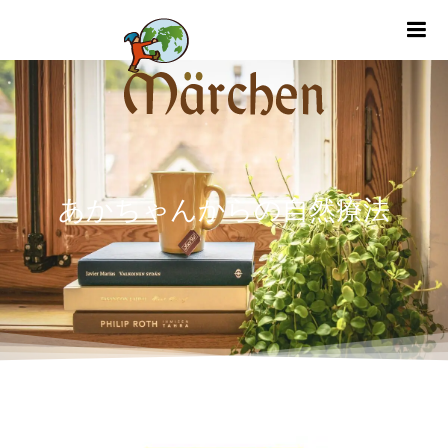
m
あかちゃんからの自然療法