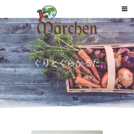
m
ぐりとぐらかるた