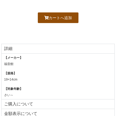
カートへ追加
詳細
【メーカー】
福音館
【規格】
19×14cm
【対象年齢】
さい～
ご購入について
⾦額表⽰について