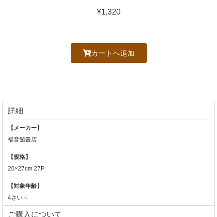
¥1,320
カートへ追加
詳細
【メーカー】
福音館書店
【規格】
20×27cm 27P
【対象年齢】
4さい～
ご購入について