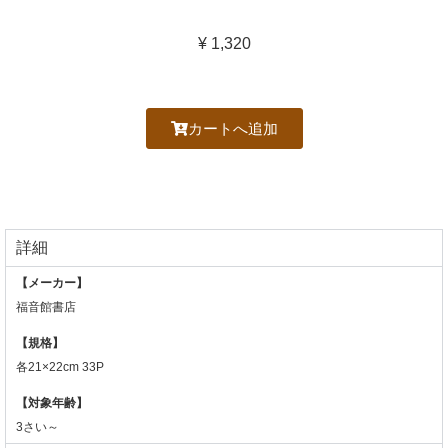
¥ 1,320
カートへ追加
詳細
【メーカー】
福音館書店
【規格】
各21×22cm 33P
【対象年齢】
3さい～