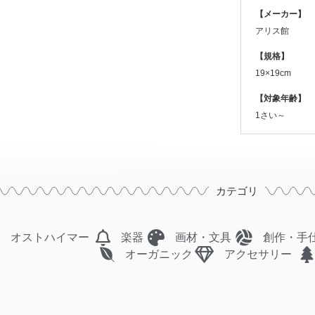
【メーカー】
アリス館
【規格】
19×19cm
【対象年齢】
1さい～
カテゴリ
オストハイマー
楽器
画材・文具
創作・手
オーガニック
アクセサリー