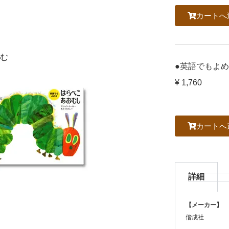
カートへ
おむ
●英語でもよ
¥
1,760
カートへ
詳細
【メーカー】
偕成社