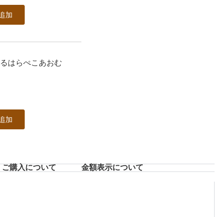
追加
めるはらぺこあおむ
追加
ご購入について
⾦額表⽰について