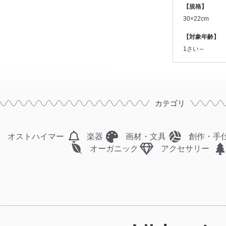
【規格】
30×22cm
【対象年齢】
1さい～
カテゴリ
オストハイマー
楽器
画材・文具
創作・手
オーガニック
アクセサリー