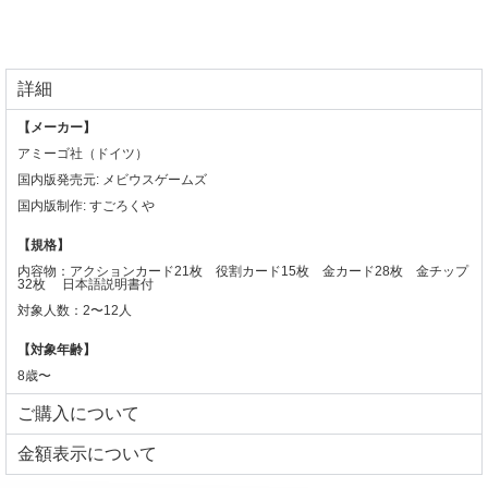
詳細
【メーカー】
アミーゴ社（ドイツ）
国内版発売元: メビウスゲームズ
国内版制作: すごろくや
【規格】
内容物：アクションカード21枚 役割カード15枚 金カード28枚 金チップ
32枚 日本語説明書付
対象人数：2〜12人
【対象年齢】
8歳〜
ご購入について
⾦額表⽰について