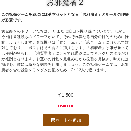
お邪魔者２
この拡張ゲームを遊ぶには基本セットとなる「お邪魔者」とルールの理解
が必要です。
黄金好きのドワーフたちは、 いまだに鉱山を掘り続けています。
しかし
今回は６種類ものドワーフがいて、それぞれ異なる自分の目的のために行
動しようとします。
金塊掘りは「青チーム」と「緑チーム」に分かれて敵
対しており、「ボス」はその両方に加担します。
「横着者」は誰が勝って
も報酬が得られ、「地質学者」にとっては通路に出てきたクリスタルだけ
が報酬となります。
お互いの行動を見極めながら役割を見抜き、味方には
擁護を、敵には新たな妨害を仕掛けましょう。
この拡張ゲームでは、お邪
魔者を含む役割をランダムに配るため、2〜12人で遊べます。
¥ 1,500
カートへ追加