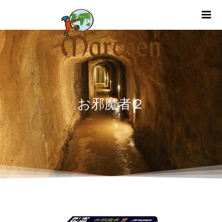
m
お邪魔者２