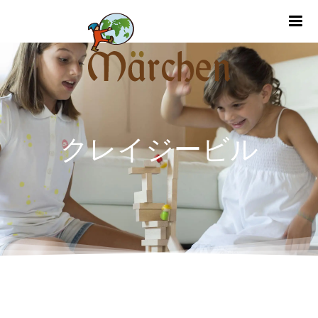
m
クレイジービル