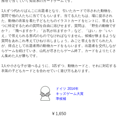
推理で当てていく知育系のカードゲームです。
1人ずつ代わりばんこに出題者となり、引いたカードで示された動物を、
質問で他の人たちに当ててもらいます。
当てる人たちは、場に提示され
た、動物の衣装を着た子どもたちのイラストカードをヒントに、答えを1
つに特定するための質問を自由に浴びせます。
質問は、「野生の動物です
か？」「飛べますか？」「お乳が出ますか？」など、「はい」か「いい
え」で答えられる形式のものでなければなりません。
候補が狭まるような
質問をあれこれ考えてひねり出しましょう。
みごと答えを当てられた人
が、得点として出題者用の動物カードをもらいます。
出題者を交代しなが
らゲームを続けていき、山札が尽きたらゲーム終了。
カードをよりたくさ
ん集めた人が勝ちです。
1人や小さな子が遊べるように、1匹ずつ、動物カードと、それに対応する
衣装の子どもカードとを合わせていく遊び方もあります。
ドイツ 2014年
キッズゲーム大賞
準候補
¥
1,650