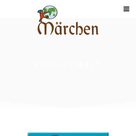
m
わたしはだあれ？