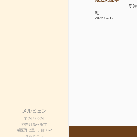
受
報
2026.04.17
メルヒェン
〒247-0024
神奈川県横浜市
栄区野七里1丁目30-2
メルヒェン