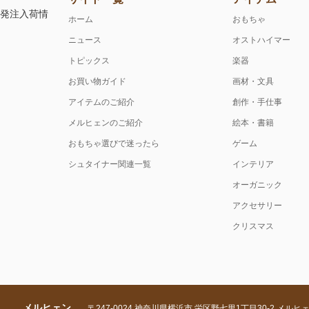
注発注入荷情
ホーム
おもちゃ
ニュース
オストハイマー
トピックス
楽器
お買い物ガイド
画材・文具
アイテムのご紹介
創作・手仕事
メルヒェンのご紹介
絵本・書籍
おもちゃ選びで迷ったら
ゲーム
シュタイナー関連一覧
インテリア
オーガニック
アクセサリー
クリスマス
メルヒェン
〒247-0024 神奈川県横浜市 栄区野七里1丁目30-2 メルヒ