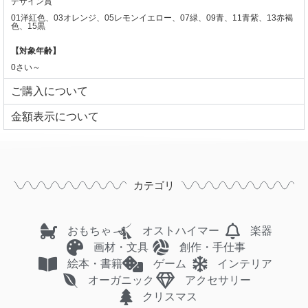
デザイン賞
01洋紅色、03オレンジ、05レモンイエロー、07緑、09青、11青紫、13赤褐
色、15黒
【対象年齢】
0さい～
ご購入について
⾦額表⽰について
カテゴリ
おもちゃ
オストハイマー
楽器
画材・文具
創作・手仕事
絵本・書籍
ゲーム
インテリア
オーガニック
アクセサリー
クリスマス