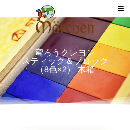
m
蜜ろうクレヨン
スティック＆ブロック
（8色×2） 木箱