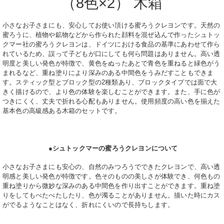
（8色×2） 木箱
小さなお子さまにも、安心してお使い頂ける蜜ろうクレヨンです。天然の
蜜ろうに、植物や鉱物などから作られた顔料を混ぜ込んで作ったシュトッ
クマー社の蜜ろうクレヨンは、ドイツにおける食品の基準にあわせて作ら
れているため、誤って子どもが口にしても何ら問題はありません。高い透
明度と美しい発色が特徴で、黄色をぬったあとで青色を重ねると緑色がう
まれるなど、重ね塗りにより深みのある中間色をうみだすこともできま
す。スティック型とブロック型の2種類あり、ブロックタイプでは面で大
きく描けるので、より色の体験を楽しむことができます。また、手に色が
つきにくく、丈夫で折れる心配もありません。使用頻度の高い色を揃えた
基本色の高級感ある木箱のセットです。
●
シュトックマーの蜜ろうクレヨンについて
小さなお子さまにも安心の、自然のみつろうでできたクレヨンで、
高い透
明感と美しい発色が特徴です。
色そのものの美しさが体験でき、何色もの
重ね塗りから微妙な深みのある中間色を作り出すことができます。
重ね塗
りをしてもべたべたしたり、色が濁ることがありません。
描いた時にカス
がでるようなことはなく、折れにくいので長持ちします。