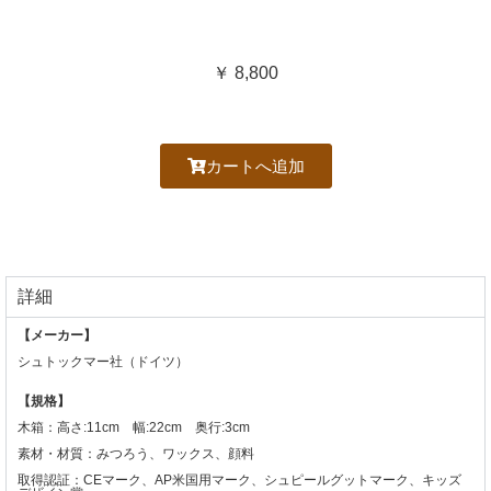
￥ 8,800
カートへ追加
詳細
【メーカー】
シュトックマー社（ドイツ）
【規格】
木箱：高さ:11cm 幅:22cm 奥行:3cm
素材・材質：みつろう、ワックス、顔料
取得認証：CEマーク、AP米国用マーク、シュピールグットマーク、キッズ