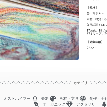
【規格】
缶：高さ:9cm 幅
素材・材質：み
取得認証：CE
17灰色、18
23オリーブ、2
【対象年齢】
0さい～
カテゴリ
オストハイマー
楽器
画材・文具
創作・手
オーガニック
アクセサリー