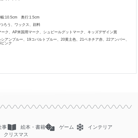
:10.5cm 奥行:1.5cm
つろう、ワックス、顔料
マーク、AP米国用マーク、シュピールグットマーク、キッズデザイン賞
プルシアンブルー、19コバルトブルー、20黄土色、21ベネチア赤、22アンバー、
4ピンク
仕事
絵本・書籍
ゲーム
インテリア
クリスマス