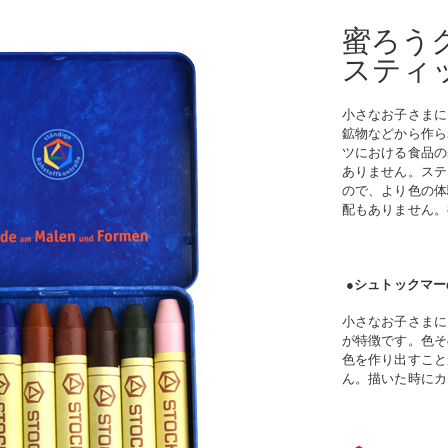
蜜ろう
スティッ
小さなお子さまに
鉱物などから作ら
ツにおける食品の
ありません。ステ
ので、より色の体
配もありません。
●
シュトックマー
小さなお子さまに
が特徴です。
色そ
色を作り出すこと
ん。
描いた時にカ