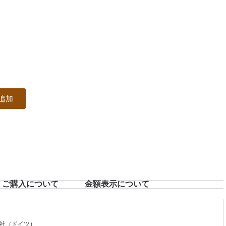
追加
ご購入について
⾦額表⽰について
社（ドイツ）