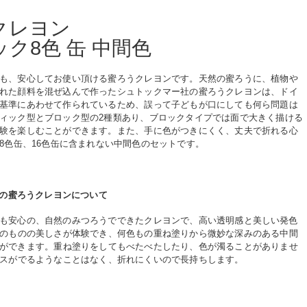
クレヨン
ク8色 缶 中間色
も、安心してお使い頂ける蜜ろうクレヨンです。天然の蜜ろうに、植物や
れた顔料を混ぜ込んで作ったシュトックマー社の蜜ろうクレヨンは、ドイ
基準にあわせて作られているため、誤って子どもが口にしても何ら問題は
ィック型とブロック型の2種類あり、ブロックタイプでは面で大きく描ける
験を楽しむことができます。また、手に色がつきにくく、丈夫で折れる心
8色缶、16色缶に含まれない中間色のセットです。
の
蜜ろう
クレヨンについて
も安心の、自然のみつろうでできたクレヨンで、
高い透明感と美しい発色
のものの美しさが体験でき、何色もの重ね塗りから微妙な深みのある中間
ができます。
重ね塗りをしてもべたべたしたり、色が濁ることがありませ
スがでるようなことはなく、折れにくいので長持ちします。