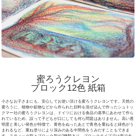
蜜ろうクレヨン
ブロック12色 紙箱
小さなお子さまにも、安心してお使い頂ける蜜ろうクレヨンです。天然の
蜜ろうに、植物や鉱物などから作られた顔料を混ぜ込んで作ったシュトッ
クマー社の蜜ろうクレヨンは、ドイツにおける食品の基準にあわせて作ら
れているため、誤って子どもが口にしても何ら問題はありません。高い透
明度と美しい発色が特徴で、黄色をぬったあとで青色を重ねると緑色がう
まれるなど、重ね塗りにより深みのある中間色をうみだすこともできま
す。スティック型とブロック型の2種類あり、ブロックタイプでは面で大