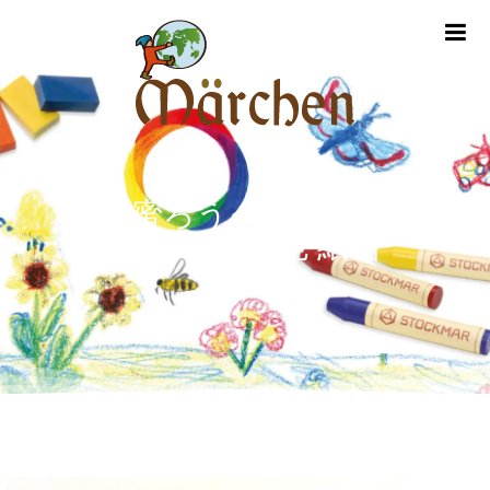
m
蜜ろうクレヨン
ブロック12色 紙箱