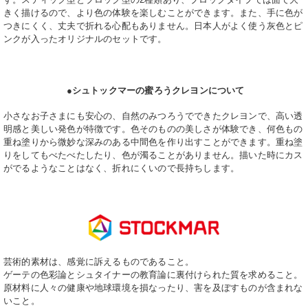
きく描けるので、より色の体験を楽しむことができます。また、手に色が
つきにくく、丈夫で折れる心配もありません。日本人がよく使う灰色とピ
ンクが入ったオリジナルのセットです。
●
シュトックマーの
蜜ろう
クレヨンについて
小さなお子さまにも安心の、自然のみつろうでできたクレヨンで、
高い透
明感と美しい発色が特徴です。
色そのものの美しさが体験でき、何色もの
重ね塗りから微妙な深みのある中間色を作り出すことができます。
重ね塗
りをしてもべたべたしたり、色が濁ることがありません。
描いた時にカス
がでるようなことはなく、折れにくいので長持ちします。
芸術的素材は、感覚に訴えるものであること。
ゲーテの色彩論とシュタイナーの教育論に裏付けられた質を求めること。
原材料に人々の健康や地球環境を損なったり、害を及ぼすものが含まれな
いこと。