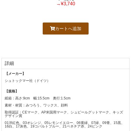
→¥3,740
カートへ追加
詳細
【メーカー】
シュトックマー社（ドイツ）
【規格】
紙箱：高さ:9cm 幅:15.5cm 奥行:1.5cm
素材・材質：みつろう、ワックス、顔料
取得認証：CEマーク、AP米国用マーク、シュピールグットマーク、キッズ
デザイン賞
01洋紅色、03オレンジ、05レモンイエロー、06黄緑、07緑、09青、15黒、
16白、17灰色、19コバルトブルー、21ベネチア赤、24ピンク