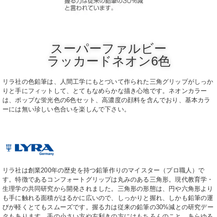
スーパーファルビー
ラッカードネオン6色
リラ社の色鉛筆は、人間工学にもとづいて作られた三角グリップがしっか
りと手にフィットして、とてもなめらかな描き心地です。ネオンカラー
は、ポップな蛍光色の6色セット、高濃度の顔料を含んでおり、基本カラ
ーには無い珍しい色合いを楽しんで下さい。
リラ社は創業200年の歴史を持つ鉛筆作りのマイスター（プロ職人）で
す。特徴であるコンフォートグリップは丸みのある三角形。現代教育学・
生理学の共同研究から開発されました。三角形の形態は、円や六角形より
も手に触れる面積がはるかに広いので、しっかりと握れ、しかも鉛筆の運
びが軽くとてもスムーズです。握る力は従来の鉛筆の30%減との研究デー
タもあります。手の小さい方や左利きの方にはもちろんのこと、あらゆる