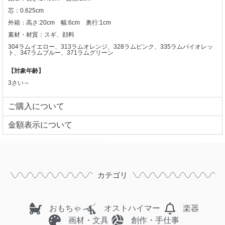
芯：0.625cm
外箱：
高さ:20cm 幅:6cm 奥行:1cm
素材・材質：スギ、顔料
304ラムイエロー、313ラムオレンジ、328ラムピンク、335ラムバイオレッ
ト、347ラムブルー、371ラムグリーン
【対象年齢】
3さい～
ご購入について
⾦額表⽰について
カテゴリ
おもちゃ
オストハイマー
楽器
画材・文具
創作・手仕事