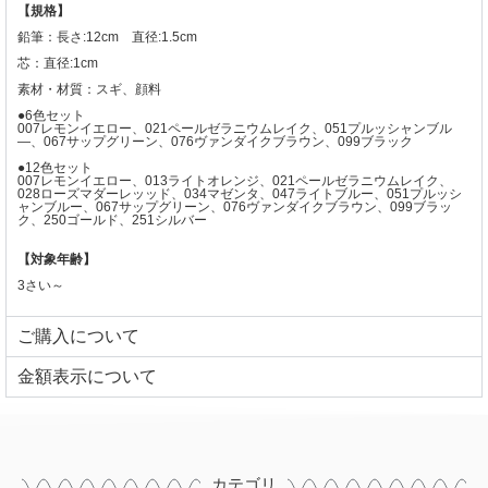
【規格】
鉛筆：長さ:12cm 直径:1.5cm
芯：
直径:1cm
素材・材質：スギ、顔料
●6色セット
007レモンイエロー、021ペールゼラニウムレイク、051プルッシャンブル
―、067サップグリーン、
076ヴァンダイクブラウン、099ブラック
●12色セット
007レモンイエロー、013ライトオレンジ、021ペールゼラニウムレイク、
028ローズマダーレッッド、
034マゼンタ、047ライトブルー、051プルッシ
ャンブルー、067サップグリーン、
076ヴァンダイクブラウン、099ブラッ
ク、250ゴールド、251シルバー
【対象年齢】
3さい～
ご購入について
⾦額表⽰について
カテゴリ