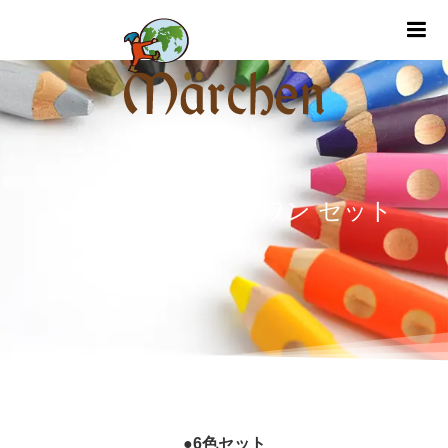
m
GROOVEトリプルワン セット
●6色セット