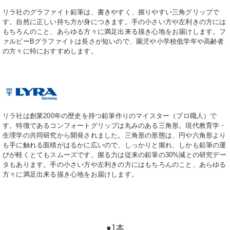
リラ社のグラファイト鉛筆は、書きやすく、握りやすい三角グリップで
す。自然に正しい持ち方が身につきます。手の小さい方や左利きの方には
もちろんのこと、あらゆる方々に満足出来る描き心地をお届けします。フ
ァルビーBグラファイトは長さが短いので、園児や小学校低学年や高齢者
の方々に特におすすめします。
リラ社は創業200年の歴史を持つ鉛筆作りのマイスター（プロ職人）で
す。特徴であるコンフォートグリップは丸みのある三角形。現代教育学・
生理学の共同研究から開発されました。三角形の形態は、円や六角形より
も手に触れる面積がはるかに広いので、しっかりと握れ、しかも鉛筆の運
びが軽くとてもスムーズです。握る力は従来の鉛筆の30%減との研究デー
タもあります。手の小さい方や左利きの方にはもちろんのこと、あらゆる
方々に満足出来る描き心地をお届けします。
●1本