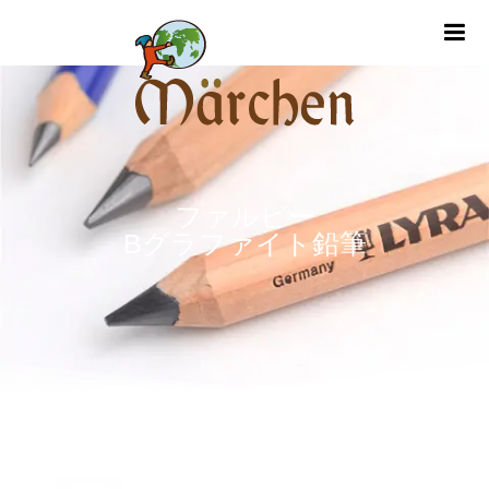
m
ファルビー
Bグラファイト鉛筆