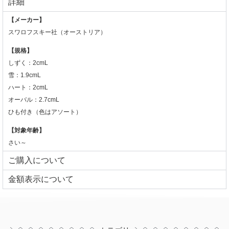
詳細
【メーカー】
スワロフスキー社（オーストリア）
【規格】
しずく：2cmL
雪：1.9cmL
ハート：2cmL
オーバル：2.7cmL
ひも付き（
色はアソート）
【対象年齢】
さい～
ご購入について
⾦額表⽰について