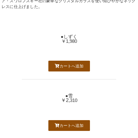
ア・スワロフスキー社の豪華なクリスタルガラスを使い煌びやかなネック
レスに仕上げました。
●しずく
￥1,980
カートへ追加
●雪
￥2
,310
カートへ追加